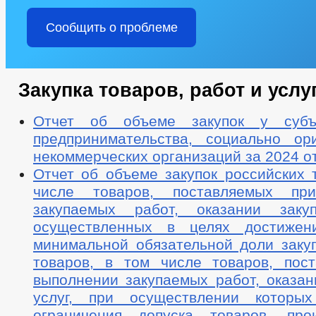
Сообщить о проблеме
Закупка товаров, работ и услу
Отчет об объеме закупок у субъ
предпринимательства, социально ор
некоммерческих организаций за 2024 о
Отчет об объеме закупок российских 
числе товаров, поставляемых пр
закупаемых работ, оказании закуп
осуществленных в целях достижени
минимальной обязательной доли закуп
товаров, в том числе товаров, пос
выполнении закупаемых работ, оказан
услуг, при осуществлении которых
ограничения допуска товаров, про