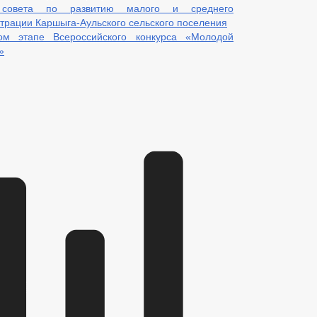
о совета по развитию малого и среднего
трации Каршыга-Аульского сельского поселения
ом этапе Всероссийского конкурса «Молодой
»