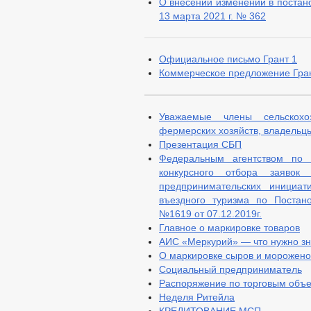
О внесении изменений в постан
13 марта 2021 г. № 362
Официальное письмо Грант 1
Коммерческое предложение Гра
Уважаемые члены сельскохо
фермерских хозяйств, владельцы
Презентация СБП
Федеральным агентством по т
конкурсного отбора заявок
предпринимательских инициат
въездного туризма по Постан
№1619 от 07.12.2019г.
Главное о маркировке товаров
АИС «Меркурий» — что нужно з
О маркировке сыров и морожено
Социальный предприниматель
Распоряжение по торговым объ
Неделя Ритейла