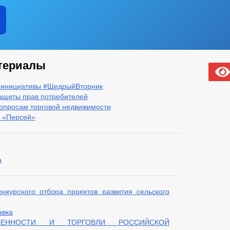
териалы
 инициативы #ЩедрыйВторник
ащиты прав потребителей
опросам торговой недвижимости
 «Персей»
а
курсного отбора проектов развития сельского
авка
ЛЕННОСТИ И ТОРГОВЛИ РОССИЙСКОЙ