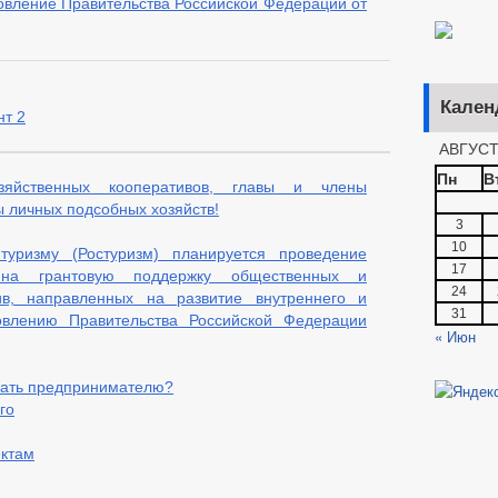
овление Правительства Российской Федерации от
Кален
нт 2
АВГУСТ
Пн
В
зяйственных кооперативов, главы и члены
 личных подсобных хозяйств!
3
10
уризму (Ростуризм) планируется проведение
17
 на грантовую поддержку общественных и
24
ив, направленных на развитие внутреннего и
31
овлению Правительства Российской Федерации
« Июн
нать предпринимателю?
го
ектам