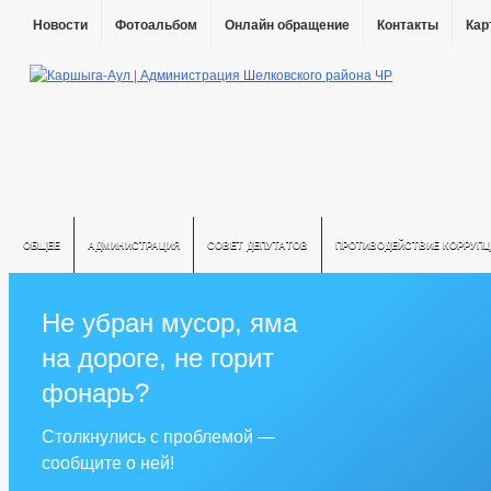
Новости
Фотоальбом
Онлайн обращение
Контакты
Кар
ОБЩЕЕ
АДМИНИСТРАЦИЯ
СОВЕТ ДЕПУТАТОВ
ПРОТИВОДЕЙСТВИЕ КОРРУПЦ
Не убран мусор, яма
на дороге, не горит
фонарь?
Столкнулись с проблемой —
сообщите о ней!