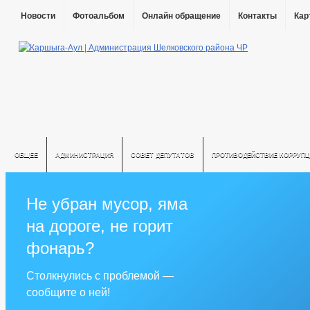
Новости
Фотоальбом
Онлайн обращение
Контакты
Кар
ОБЩЕЕ
АДМИНИСТРАЦИЯ
СОВЕТ ДЕПУТАТОВ
ПРОТИВОДЕЙСТВИЕ КОРРУПЦ
Не убран мусор, яма
на дороге, не горит
фонарь?
Столкнулись с проблемой —
сообщите о ней!