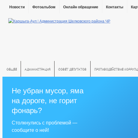
Новости
Фотоальбом
Онлайн обращение
Контакты
Кар
ОБЩЕЕ
АДМИНИСТРАЦИЯ
СОВЕТ ДЕПУТАТОВ
ПРОТИВОДЕЙСТВИЕ КОРРУПЦ
Не убран мусор, яма
на дороге, не горит
фонарь?
Столкнулись с проблемой —
сообщите о ней!