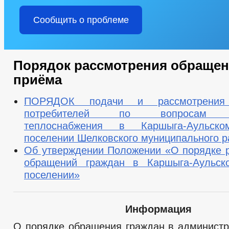
Сообщить о проблеме
Порядок рассмотрения обращен
приёма
ПОРЯДОК подачи и рассмотрения
потребителей по вопросам н
теплоснабжения в Каршыга-Аульско
поселении Шелковского муниципального р
Об утверждении Положении «О порядке 
обращений граждан в Каршыга-Аульско
поселении»
Информация
О порядке обращения граждан в админист