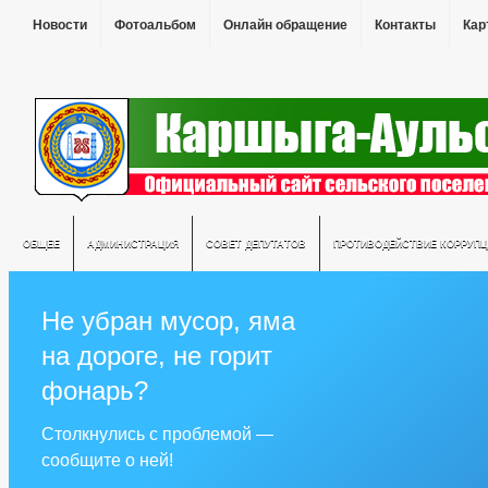
Новости
Фотоальбом
Онлайн обращение
Контакты
Кар
ОБЩЕЕ
АДМИНИСТРАЦИЯ
СОВЕТ ДЕПУТАТОВ
ПРОТИВОДЕЙСТВИЕ КОРРУПЦ
Не убран мусор, яма
на дороге, не горит
фонарь?
Столкнулись с проблемой —
сообщите о ней!