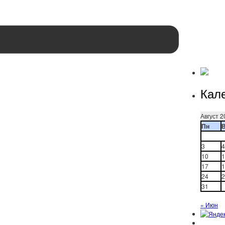
Кал
Август 2
Пн
3
4
10
1
17
1
24
2
31
« Июн