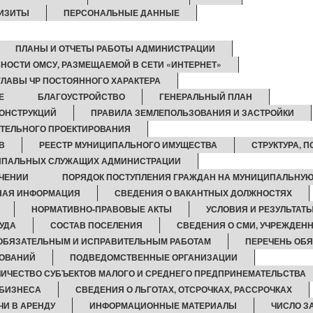
ИЗИТЫ
ПЕРСОНАЛЬНЫЕ ДАННЫЕ
ПЛАНЫ И ОТЧЕТЫ РАБОТЫ АДМИНИСТРАЦИИ
НОСТИ ОМСУ, РАЗМЕЩАЕМОЙ В СЕТИ «ИНТЕРНЕТ»
ЛАВЫ ЧР ПОСТОЯННОГО ХАРАКТЕРА
Е
БЛАГОУСТРОЙСТВО
ГЕНЕРАЛЬНЫЙ ПЛАН
ОНСТРУКЦИЙ
ПРАВИЛА ЗЕМЛЕПОЛЬЗОВАНИЯ И ЗАСТРОЙКИ
ТЕЛЬНОГО ПРОЕКТИРОВАНИЯ
В
РЕЕСТР МУНИЦИПАЛЬНОГО ИМУЩЕСТВА
СТРУКТУРА, 
ЦИПАЛЬНЫХ СЛУЖАЩИХ АДМИНИСТРАЦИИ
ЧЕНИИ
ПОРЯДОК ПОСТУПЛЕНИЯ ГРАЖДАН НА МУНИЦИПАЛЬНУЮ
НАЯ ИНФОРМАЦИЯ
СВЕДЕНИЯ О ВАКАНТНЫХ ДОЛЖНОСТЯХ
НОРМАТИВНО-ПРАВОВЫЕ АКТЫ
УСЛОВИЯ И РЕЗУЛЬТАТ
УДА
СОСТАВ ПОСЕЛЕНИЯ
СВЕДЕНИЯ О СМИ, УЧРЕЖДЕН
 ОБЯЗАТЕЛЬНЫМ И ИСПРАВИТЕЛЬНЫМ РАБОТАМ
ПЕРЕЧЕНЬ ОБ
НОВАНИЙ
ПОДВЕДОМСТВЕННЫЕ ОРГАНИЗАЦИИ
ЛИЧЕСТВО СУБЪЕКТОВ МАЛОГО И СРЕДНЕГО ПРЕДПРИНЕМАТЕЛЬСТВА
 БИЗНЕСА
СВЕДЕНИЯ О ЛЬГОТАХ, ОТСРОЧКАХ, РАССРОЧКАХ
ЧИ В АРЕНДУ
ИНФОРМАЦИОННЫЕ МАТЕРИАЛЫ
ЧИСЛО З