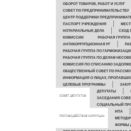
ОБОРОТ ТОВАРОВ, РАБОТ И УСЛУГ
СОВЕТ ПО ПРЕДПРИНИМАТЕЛЬСТВУ
ЦЕНТР ПОДДЕРЖКИ ПРЕДПРИНИМАТ
ПАСПОРТ УЧРЕЖДЕНИЯ
МЕСТ
НОТАРИАЛЬНЫЕ ДЕЛА
СХОД 
КОМИССИИ
РАБОЧАЯ ГРУППА
АНТИКОРРУПЦИОННАЯ РГ
РА
РАБОЧАЯ ГРУППА ПО ГАРМОНИЗАЦ
РАБОЧАЯ ГРУППА ПО ДЕЛАМ НЕСОВ
КОМИССИЯ ПО СПИСАНИЮ ЗАДОЛЖЕ
ОБЩЕСТВЕННЫЙ СОВЕТ ПО РАССМО
ИНФОРМАЦИЯ О ЛИЦАХ, ПРОПАВШИХ
ЦЕЛЕВЫЕ ПРОГРАММЫ
ЗАКУП
ДЕПУТАТЫ
СОВЕТ ДЕПУТАТОВ
ЗАСЕДАНИЯ СОВЕ
СОЦИАЛЬНЫЙ ПРО
НПА
ПРОТИВОДЕЙСТВИЕ КОРРУПЦИИ
МЕТОДИ
ФОРМЫ 