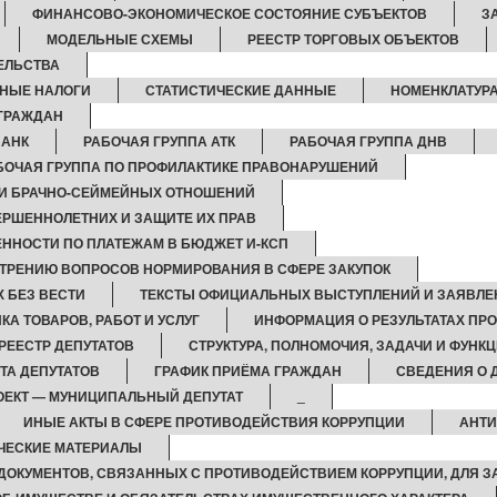
ФИНАНСОВО-ЭКОНОМИЧЕСКОЕ СОСТОЯНИЕ СУБЪЕКТОВ
З
МОДЕЛЬНЫЕ СХЕМЫ
РЕЕСТР ТОРГОВЫХ ОБЪЕКТОВ
ЕЛЬСТВА
НЫЕ НАЛОГИ
СТАТИСТИЧЕСКИЕ ДАННЫЕ
НОМЕНКЛАТУРА
ГРАЖДАН
 АНК
РАБОЧАЯ ГРУППА АТК
РАБОЧАЯ ГРУППА ДНВ
БОЧАЯ ГРУППА ПО ПРОФИЛАКТИКЕ ПРАВОНАРУШЕНИЙ
ИИ БРАЧНО-СЕЙМЕЙНЫХ ОТНОШЕНИЙ
ЕРШЕННОЛЕТНИХ И ЗАЩИТЕ ИХ ПРАВ
ННОСТИ ПО ПЛАТЕЖАМ В БЮДЖЕТ И-КСП
ТРЕНИЮ ВОПРОСОВ НОРМИРОВАНИЯ В СФЕРЕ ЗАКУПОК
 БЕЗ ВЕСТИ
ТЕКСТЫ ОФИЦИАЛЬНЫХ ВЫСТУПЛЕНИЙ И ЗАЯВЛЕ
КА ТОВАРОВ, РАБОТ И УСЛУГ
ИНФОРМАЦИЯ О РЕЗУЛЬТАТАХ ПР
РЕЕСТР ДЕПУТАТОВ
СТРУКТУРА, ПОЛНОМОЧИЯ, ЗАДАЧИ И ФУНК
ТА ДЕПУТАТОВ
ГРАФИК ПРИЁМА ГРАЖДАН
СВЕДЕНИЯ О 
ЕКТ — МУНИЦИПАЛЬНЫЙ ДЕПУТАТ
_
ИНЫЕ АКТЫ В СФЕРЕ ПРОТИВОДЕЙСТВИЯ КОРРУПЦИИ
АНТИ
ЧЕСКИЕ МАТЕРИАЛЫ
ДОКУМЕНТОВ, СВЯЗАННЫХ С ПРОТИВОДЕЙСТВИЕМ КОРРУПЦИИ, ДЛЯ 