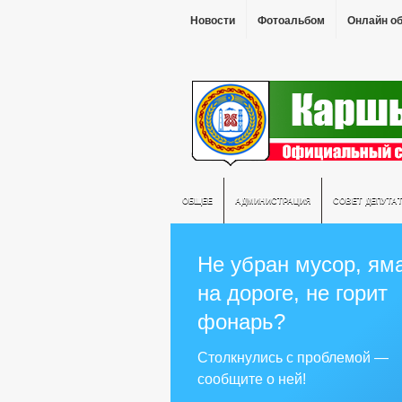
Новости
Фотоальбом
Онлайн о
ОБЩЕЕ
АДМИНИСТРАЦИЯ
СОВЕТ ДЕПУТА
Не убран мусор, ям
на дороге, не горит
фонарь?
Столкнулись с проблемой —
сообщите о ней!