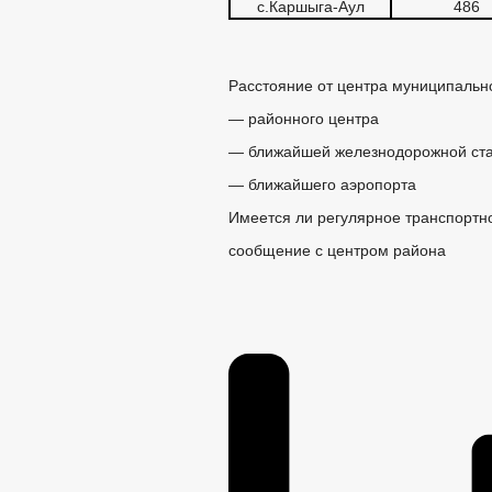
с.Каршыга-Аул
486
Расстояние от центра муниципальн
— районного це
— ближайшей железнодорожн
— ближайшего аэро
Имеется ли регулярное тра
сообщение с центром района