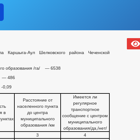
ла Каршыга-Аул Шелковского района Чеченской
го образования /га/ — 6538
 — 486
-0,09
Имеется ли
Расстояние от
регулярное
сть
населенного пункта
транспортное
я в
до центра
сообщение с центром
унктах
муниципального
муниципального
образования /км
образования/да,/нет/
3
4