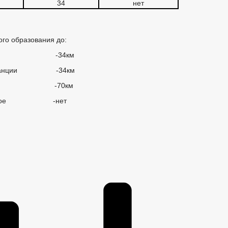
34
нет
ого образования до:
нтра -34км
ой станции -34км
порта -70км
нспортное -нет