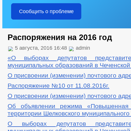
Сообщить о проблеме
Распоряжения на 2016 год
5 августа, 2016 16:48
admin
«О выборах депутатов представите
муниципальных образований в Чеченской
О присвоении (изменении) почтового адр
Распоряжение №10 от 11.08.2016г.
О присвоении (изменении) почтового адр
Об объявлении режима «Повышенная 
территории Шелковского муниципального
О выборах депутатов представите
муниципальных образований в Чеченской