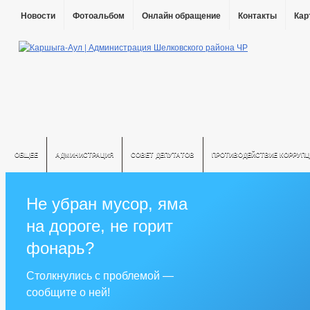
Новости
Фотоальбом
Онлайн обращение
Контакты
Кар
ОБЩЕЕ
АДМИНИСТРАЦИЯ
СОВЕТ ДЕПУТАТОВ
ПРОТИВОДЕЙСТВИЕ КОРРУПЦ
Не убран мусор, яма
на дороге, не горит
фонарь?
Столкнулись с проблемой —
сообщите о ней!