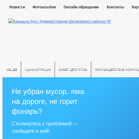
Новости
Фотоальбом
Онлайн обращение
Контакты
Кар
ОБЩЕЕ
АДМИНИСТРАЦИЯ
СОВЕТ ДЕПУТАТОВ
ПРОТИВОДЕЙСТВИЕ КОРРУПЦ
Не убран мусор, яма
на дороге, не горит
фонарь?
Столкнулись с проблемой —
сообщите о ней!