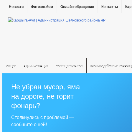
Новости
Фотоальбом
Онлайн обращение
Контакты
Кар
ОБЩЕЕ
АДМИНИСТРАЦИЯ
СОВЕТ ДЕПУТАТОВ
ПРОТИВОДЕЙСТВИЕ КОРРУПЦ
Не убран мусор, яма
на дороге, не горит
фонарь?
Столкнулись с проблемой —
сообщите о ней!