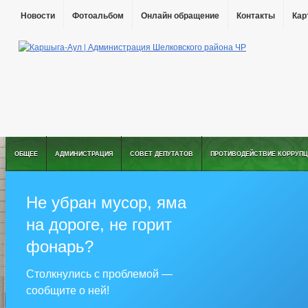
Новости
Фотоальбом
Онлайн обращение
Контакты
Кар
ОБЩЕЕ
АДМИНИСТРАЦИЯ
СОВЕТ ДЕПУТАТОВ
ПРОТИВОДЕЙСТВИЕ КОРРУПЦ
Не убран мусор, яма
на дороге, не горит
фонарь?
Столкнулись с проблемой —
сообщите о ней!