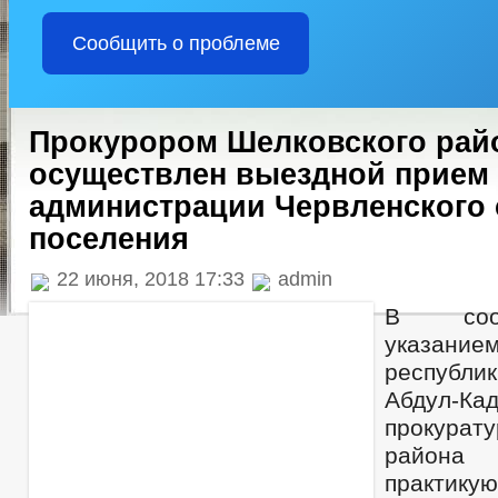
Сообщить о проблеме
Прокурором Шелковского рай
осуществлен выездной прием 
администрации Червленского 
поселения
22 июня, 2018 17:33
admin
В соот
указани
республ
Абдул-Ка
прокурату
райо
практику