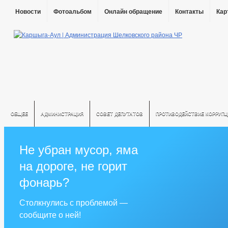
Новости
Фотоальбом
Онлайн обращение
Контакты
Кар
ОБЩЕЕ
АДМИНИСТРАЦИЯ
СОВЕТ ДЕПУТАТОВ
ПРОТИВОДЕЙСТВИЕ КОРРУПЦ
Не убран мусор, яма
на дороге, не горит
фонарь?
Столкнулись с проблемой —
сообщите о ней!