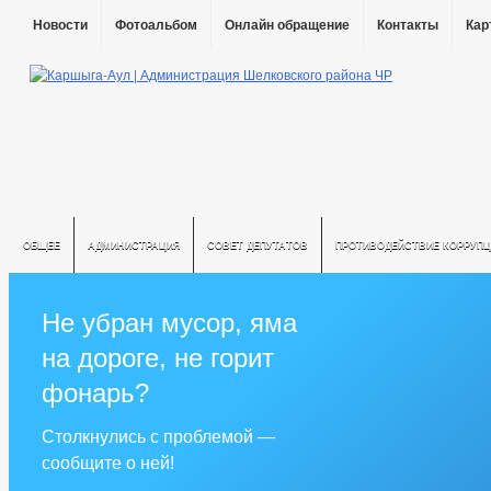
Новости
Фотоальбом
Онлайн обращение
Контакты
Кар
ОБЩЕЕ
АДМИНИСТРАЦИЯ
СОВЕТ ДЕПУТАТОВ
ПРОТИВОДЕЙСТВИЕ КОРРУПЦ
Не убран мусор, яма
на дороге, не горит
фонарь?
Столкнулись с проблемой —
сообщите о ней!