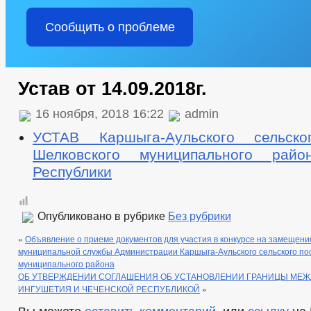
Сообщить о проблеме
Устав от 14.09.2018г.
16 ноября, 2018 16:22
admin
УСТАВ Каршыга-Аульского сельско
Шелковского муниципального райо
Республики
Опубликовано в рубрике
Без рубрики
«
Объявление о приеме документов для участия в конкурсе на замещени
муниципальной службы Администрации Каршыга-Аульского сельского по
муниципального района
ОБ УТВЕРЖДЕНИИ СОГЛАШЕНИЯ ОБ УСТАНОВЛЕНИИ ГРАНИЦЫ МЕЖ
ИНГУШЕТИЯ И ЧЕЧЕНСКОЙ РЕСПУБЛИКОЙ
»
Вы можете
оставить комментарий
, или
ссылку
на 