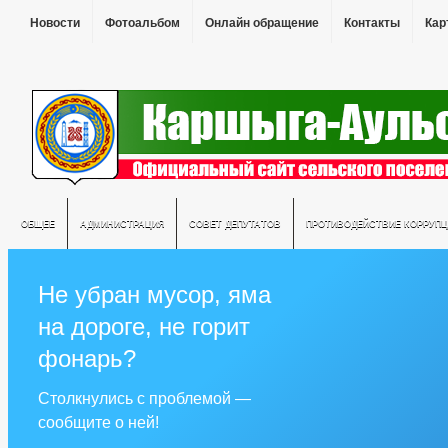
Новости
Фотоальбом
Онлайн обращение
Контакты
Кар
ОБЩЕЕ
АДМИНИСТРАЦИЯ
СОВЕТ ДЕПУТАТОВ
ПРОТИВОДЕЙСТВИЕ КОРРУПЦ
Не убран мусор, яма
на дороге, не горит
фонарь?
Столкнулись с проблемой —
сообщите о ней!