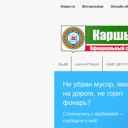
Новости
Фотоальбом
Онлайн о
ОБЩЕЕ
АДМИНИСТРАЦИЯ
СОВЕТ ДЕПУТА
Не убран мусор, ям
на дороге, не горит
фонарь?
Столкнулись с проблемой —
сообщите о ней!