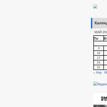
Кален
МАЙ 20
Пн
В
3
10
17
24
31
« Апр
И