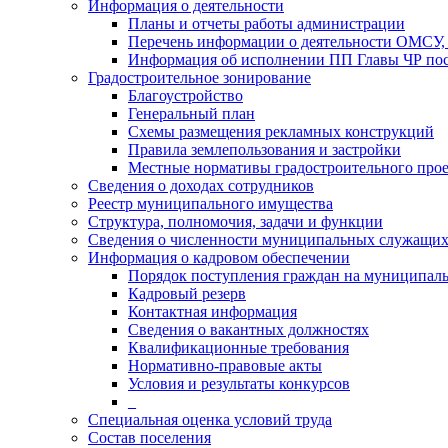
Информация о деятельности
Планы и отчеты работы администрации
Перечень информации о деятельности ОМСУ, 
Информация об исполнении ПП Главы ЧР пос
Градостроительное зонирование
Благоустройство
Генеральный план
Схемы размещения рекламных конструкций
Правила землепользования и застройки
Местные нормативы градостроительного про
Сведения о доходах сотрудников
Реестр муниципального имущества
Структура, полномочия, задачи и функции
Сведения о численности муниципальных служащи
Информация о кадровом обеспечении
Порядок поступления граждан на муниципал
Кадровый резерв
Контактная информация
Сведения о вакантных должностях
Квалификационные требования
Нормативно-правовые акты
Условия и результаты конкурсов
_
Специальная оценка условий труда
Состав поселения