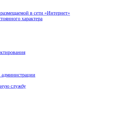
размещаемой в сети «Интернет»
тоянного характера
ектирования
х администрации
ьную службу