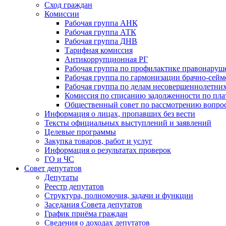
Сход граждан
Комиссии
Рабочая группа АНК
Рабочая группа АТК
Рабочая группа ДНВ
Тарифная комиссия
Антикоррупционная РГ
Рабочая группа по профилактике правонаруш
Рабочая группа по гармонизации брачно-сей
Рабочая группа по делам несовершеннолетних
Комиссия по списанию задолженности по пл
Общественный совет по рассмотрению вопрос
Информация о лицах, пропавших без вести
Тексты официальных выступлений и заявлений
Целевые программы
Закупка товаров, работ и услуг
Информация о результатах проверок
ГО и ЧС
Совет депутатов
Депутаты
Реестр депутатов
Структура, полномочия, задачи и функции
Заседания Совета депутатов
График приёма граждан
Сведения о доходах депутатов