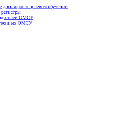
е договоров о целевом обучении
 регистры
оводителей ОМСУ
мственных ОМСУ