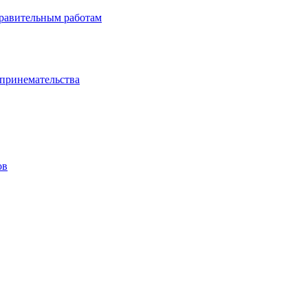
правительным работам
дпринемательства
ов