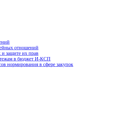
ений
мейных отношений
 и защите их прав
атежам в бюджет И-КСП
ов нормирования в сфере закупок