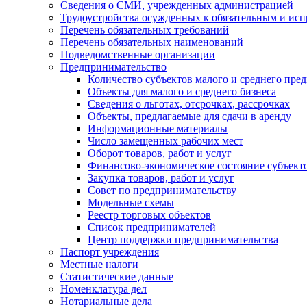
Сведения о СМИ, учрежденных администрацией
Трудоустройства осужденных к обязательным и ис
Перечень обязательных требований
Перечень обязательных наименований
Подведомственные организации
Предпринимательство
Количество субъектов малого и среднего пре
Объекты для малого и среднего бизнеса
Сведения о льготах, отсрочках, рассрочках
Объекты, предлагаемые для сдачи в аренду
Информационные материалы
Число замещенных рабочих мест
Оборот товаров, работ и услуг
Финансово-экономическое состояние субъект
Закупка товаров, работ и услуг
Совет по предпринимательству
Модельные схемы
Реестр торговых объектов
Список предпринимателей
Центр поддержки предпринимательства
Паспорт учреждения
Местные налоги
Статистические данные
Номенклатура дел
Нотариальные дела