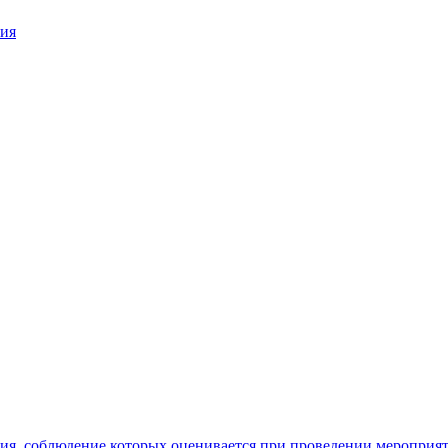
ния
ия, соблюдение которых оценивается при проведении мероприя