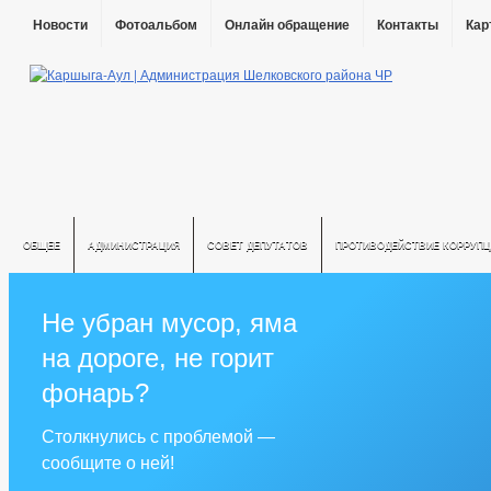
Новости
Фотоальбом
Онлайн обращение
Контакты
Кар
ОБЩЕЕ
АДМИНИСТРАЦИЯ
СОВЕТ ДЕПУТАТОВ
ПРОТИВОДЕЙСТВИЕ КОРРУПЦ
Не убран мусор, яма
на дороге, не горит
фонарь?
Столкнулись с проблемой —
сообщите о ней!