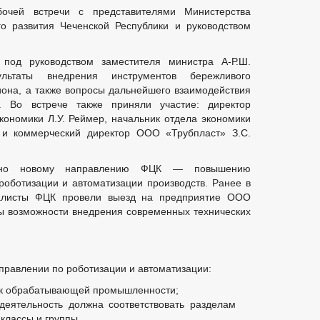
очей встречи с представителями Министерства
го развития Чеченской Республики и руководством
под руководством заместителя министра А-Р.Ш.
льтаты внедрения инструментов бережливого
иона, а также вопросы дальнейшего взаимодействия
. Во встрече также приняли участие: директор
кономики Л.У. Реймер, начальник отдела экономики
в и коммерческий директор ООО «Трубпласт» З.С.
ено новому направлению ФЦК — повышению
 роботизации и автоматизации производств. Ранее в
иалисты ФЦК провели выезд на предприятие ООО
ы возможности внедрения современных технических
правлении по роботизации и автоматизации:
я к обрабатывающей промышленности;
деятельность должна соответствовать разделам
классы и группы.