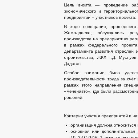
Цель визита — проведение раб
экономического и территориально
предприятий – участников проекта.
В ходе совещания, прошедшего 
Жамалдаева, обсуждались резу
производства на предприятиях рег
в рамках федерального проекта
департамента развития отраслей э
строительства, ЖКХ Т.Д. Муслуе
Дадагов.
Особое внимание было удел
производительности труда за счёт
рамках этого направления спец
«Чеченавто», где были рассмотрен
решений.
Критерии участия предприятий в на
организация должна относитьс
основная или дополнительная 
10–33 ОКВЭД 2, включая все под