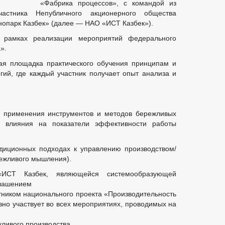
«Фабрика процессов», с командой из
астника Непубличного акционерного общества
опарк Казбек» (далее — НАО «ИСТ Казбек»).
 рамках реализации мероприятий федерального
».
ая площадка практического обучения принципам и
ий, где каждый участник получает опыт анализа и
в применения инструментов и методов бережливых
х влияния на показатели эффективности работы
диционных подходах к управлению производством/
ежливого мышления).
ИСТ Казбек, являющейся системообразующей
глашением
стником национального проекта «Производительность
вно участвует во всех мероприятиях, проводимых на
ливого производства.