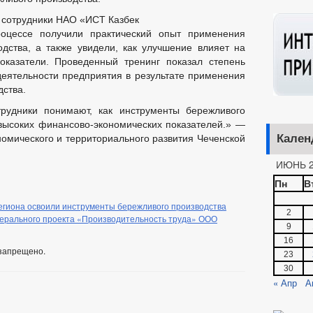
 сотрудники НАО «ИСТ Казбек
оцессе получили практический опыт применения
дства, а также увидели, как улучшение влияет на
оказатели. Проведенный тренинг показал степень
еятельности предприятия в результате применения
дства.
трудники понимают, как инструменты бережливого
высоких финансово-экономических показателей.» —
Кален
номического и территориального развития Чеченской
ИЮНЬ 2
Пн
В
егиона освоили инструменты бережливого производства
2
ерального проекта «Производительность труда» ООО
9
16
запрещено.
23
30
« Апр
А