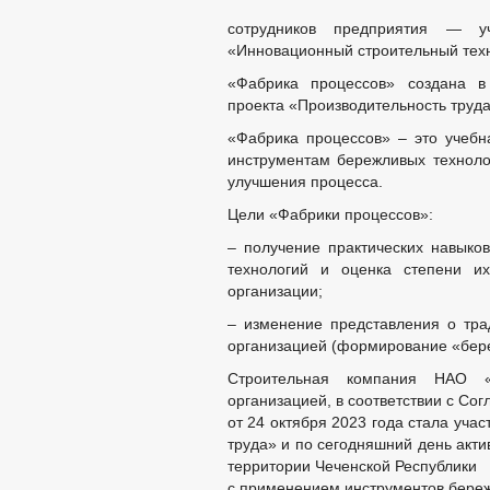
сотрудников предприятия — уч
«Инновационный строительный техн
«Фабрика процессов» создана в
проекта «Производительность труда
«Фабрика процессов» – это учебн
инструментам бережливых технолог
улучшения процесса.
Цели «Фабрики процессов»:
– получение практических навыко
технологий и оценка степени и
организации;
– изменение представления о тра
организацией (формирование «бер
Строительная компания НАО «
организацией, в соответствии с Со
от 24 октября 2023 года стала уча
труда» и по сегодняшний день акти
территории Чеченской Республики
с применением инструментов береж