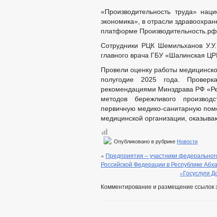
«Производительность труда» нац
экономика», в отрасли здравоохране
платформе Производительность.рф 
Сотрудники РЦК Шемильханов У.У.
главного врача ГБУ «Шалинская ЦР
Провели оценку работы медицинско
полугодие 2025 года. Проверк
рекомендациями Минздрава РФ «Ре
методов бережливого производ
первичную медико-санитарную пом
медицинской организации, оказыв
Опубликовано в рубрике
Новости
«
Предприятия – участники федерального
Российской Федерации в Республике Абх
«Госуслуги 
Комментирование и размещение ссылок 