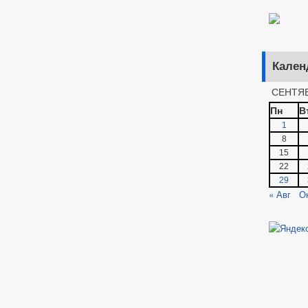
Кален
СЕНТЯБ
Пн
В
1
8
15
22
29
« Авг
О