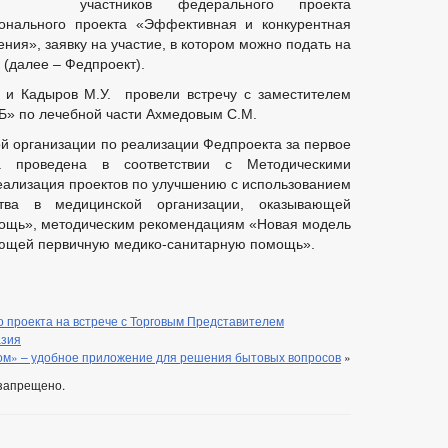
участников федерального проекта
ионального проекта «Эффективная и конкурентная
ния», заявку на участие, в котором можно подать на
(далее – Федпроект).
 и Кадыров М.У. провели встречу с заместителем
Б» по лечебной части Ахмедовым С.М.
й организации по реализации Федпроекта за первое
а проведена в соответствии с Методическими
ализация проектов по улучшению с использованием
ства в медицинской организации, оказывающей
ощь», методическим рекомендациям «Новая модель
ающей первичную медико-санитарную помощь».
 проекта на встрече с Торговым Представителем
азия
Дом» – удобное приложение для решения бытовых вопросов
»
запрещено.