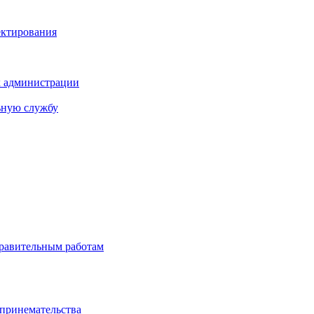
ектирования
х администрации
ьную службу
правительным работам
дпринемательства