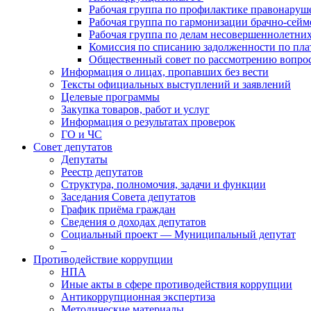
Рабочая группа по профилактике правонаруш
Рабочая группа по гармонизации брачно-сей
Рабочая группа по делам несовершеннолетних
Комиссия по списанию задолженности по пл
Общественный совет по рассмотрению вопрос
Информация о лицах, пропавших без вести
Тексты официальных выступлений и заявлений
Целевые программы
Закупка товаров, работ и услуг
Информация о результатах проверок
ГО и ЧС
Совет депутатов
Депутаты
Реестр депутатов
Структура, полномочия, задачи и функции
Заседания Совета депутатов
График приёма граждан
Сведения о доходах депутатов
Социальный проект — Муниципальный депутат
_
Противодействие коррупции
НПА
Иные акты в сфере противодействия коррупции
Антикоррупционная экспертиза
Методические материалы