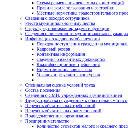
Схемы размещения рекламных конструкций
Правила землепользования и застройки
Местные нормативы градостроительного про
Сведения о доходах сотрудников
Реестр муниципального имущества
Структура, полномочия, задачи и функции
Сведения о численности муниципальных служащи
Информация о кадровом обеспечении
Порядок поступления граждан на муниципал
Кадровый резерв
Контактная информация
Сведения о вакантных должностях
Квалификационные требования
Нормативно-правовые акты
Условия и результаты конкурсов
_
Специальная оценка условий труда
Состав поселения
Сведения о СМИ, учрежденных администрацией
Трудоустройства осужденных к обязательным и ис
Перечень обязательных требований
Перечень обязательных наименований
Подведомственные организации
Предпринимательство
Количество субъектов малого и среднего пре