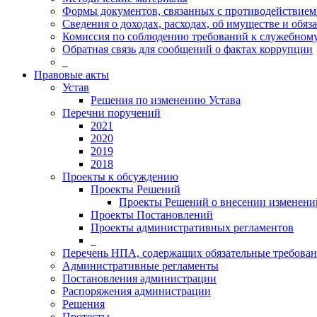
Формы документов, связанных с противодействием
Сведения о доходах, расходах, об имуществе и обяз
Комиссия по соблюдению требований к служебном
Обратная связь для сообщений о фактах коррупции
_
Правовые акты
Устав
Решения по изменению Устава
Перечни поручений
2021
2020
2019
2018
Проекты к обсуждению
Проекты Решений
Проекты Решений о внесении изменений
Проекты Постановлений
Проекты административных регламентов
_
Перечень НПА, содержащих обязательные требова
Административные регламенты
Постановления администрации
Распоряжения администрации
Решения
Протесты