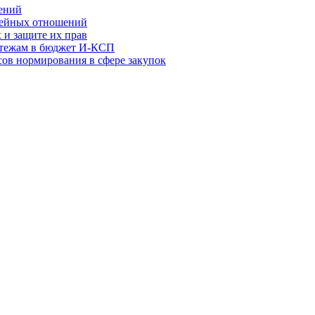
ений
мейных отношений
 и защите их прав
атежам в бюджет И-КСП
ов нормирования в сфере закупок