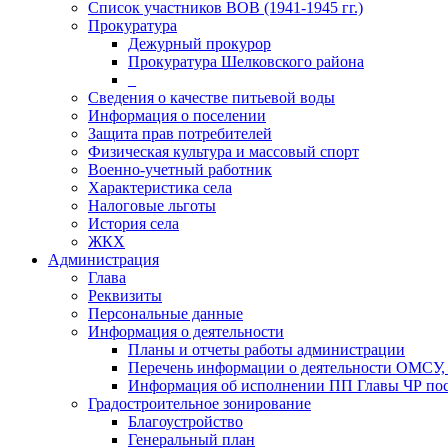
Список участников ВОВ (1941-1945 гг.)
Прокуратура
Дежурный прокурор
Прокуратура Шелковского района
_
Сведения о качестве питьевой воды
Информация о поселении
Защита прав потребителей
Физическая культура и массовый спорт
Военно-учетный работник
Характеристика села
Налоговые льготы
История села
ЖКХ
Администрация
Глава
Реквизиты
Персональные данные
Информация о деятельности
Планы и отчеты работы администрации
Перечень информации о деятельности ОМСУ, 
Информация об исполнении ПП Главы ЧР пос
Градостроительное зонирование
Благоустройство
Генеральный план