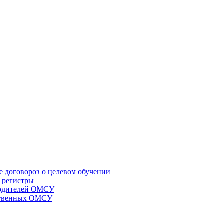
е договоров о целевом обучении
 регистры
оводителей ОМСУ
мственных ОМСУ