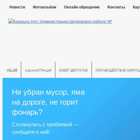
Новости
Фотоальбом
Онлайн обращение
Контакты
Кар
ОБЩЕЕ
АДМИНИСТРАЦИЯ
СОВЕТ ДЕПУТАТОВ
ПРОТИВОДЕЙСТВИЕ КОРРУПЦ
Не убран мусор, яма
на дороге, не горит
фонарь?
Столкнулись с проблемой —
сообщите о ней!