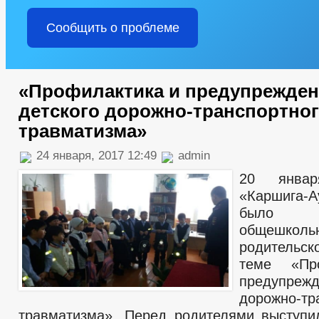
Сообщить о проблеме
«Профилактика и предупрежден
детского дорожно-транспортно
травматизма»
24 января, 2017 12:49
admin
20 янв
«Каршига-
было п
общешколь
родительск
теме «Пр
предупрежд
дорожно-тр
травматизма». Перед родителями выступи