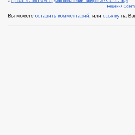
«
Правительство РФ утвердило повышение тарифов ЖКХ в 2017 году
Решения Совета
Вы можете
оставить комментарий
, или
ссылку
на Ва