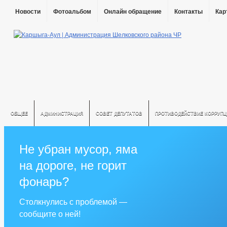
Новости
Фотоальбом
Онлайн обращение
Контакты
Кар
ОБЩЕЕ
АДМИНИСТРАЦИЯ
СОВЕТ ДЕПУТАТОВ
ПРОТИВОДЕЙСТВИЕ КОРРУПЦ
Не убран мусор, яма
на дороге, не горит
фонарь?
Столкнулись с проблемой —
сообщите о ней!