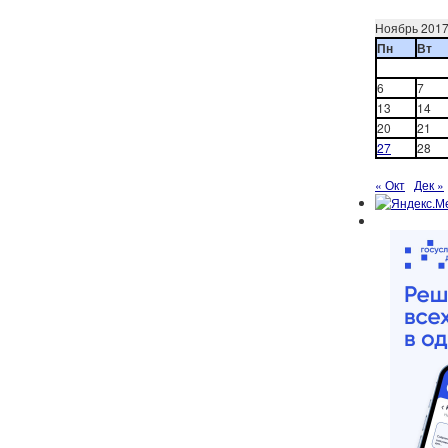
Ноябрь 201
Пн
Вт
6
7
13
14
20
21
27
28
« Окт
Дек »