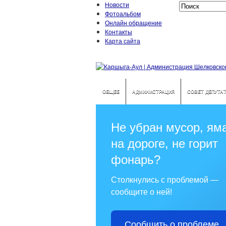
Новости
Фотоальбом
Онлайн обращение
Контакты
Карта сайта
ОБЩЕЕ
АДМИНИСТРАЦИЯ
СОВЕТ ДЕПУТА
Не убран мусор, ям
на дороге, не горит
фонарь?
Столкнулись с проблемой —
сообщите о ней!
Сообщить о проблеме