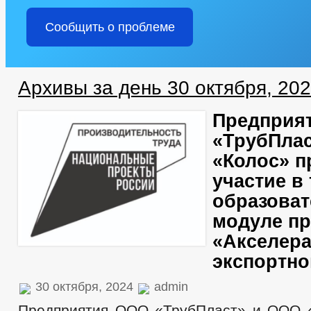
Сообщить о проблеме
Архивы за день 30 октября, 20
Предприя
«ТрубПла
«Колос» п
участие в
образова
модуле п
«Акселер
экспортно
30 октября, 2024
admin
Предприятия ООО «ТрубПласт» и ООО 